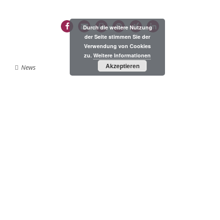
Durch die weitere Nutzung
der Seite stimmen Sie der
Verwendung von Cookies
zu.
Weitere Informationen
Akzeptieren
News
NEUESTE BEITRÄGE
20 % Ersparnis auf jährliche Pro- und Studio-
Abonnements
SketchUp 2025 – jetzt verfügbar!