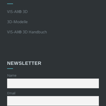
VIS-All® 3D
3D-Modelle
VIS-All® 3D Handbuch
NEWSLETTER
Name
Email